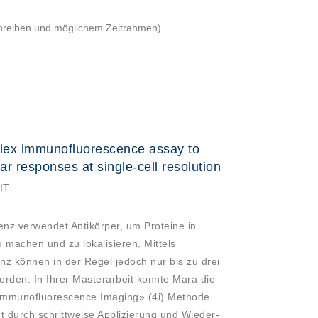
chreiben und möglichem Zeitrahmen)
plex immunofluorescence assay to
ar responses at single-cell resolution
IT
nz verwendet Antikörper, um Proteine in
 machen und zu lokalisieren. Mittels
z können in der Regel jedoch nur bis zu drei
werden. In Ihrer Masterarbeit konnte Mara die
t Immunofluorescence Imaging» (4i) Methode
t durch schrittweise Applizierung und Wieder-