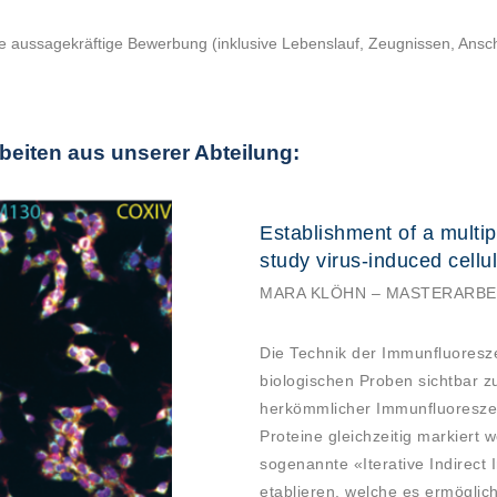
e aussagekräftige Bewerbung (inklusive Lebenslauf, Zeugnissen, Ans
beiten aus unserer Abteilung:
Establishment of a multi
study virus-induced cellul
MARA KLÖHN – MASTERARBE
Die Technik der Immunfluoresze
biologischen Proben sichtbar zu
herkömmlicher Immunfluoreszen
Proteine gleichzeitig markiert 
sogenannte «Iterative Indirec
etablieren, welche es ermöglich