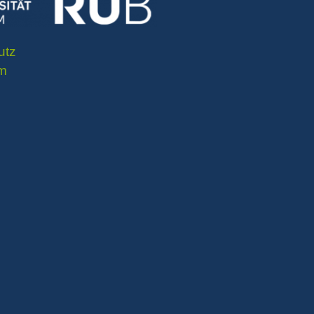
utz
m